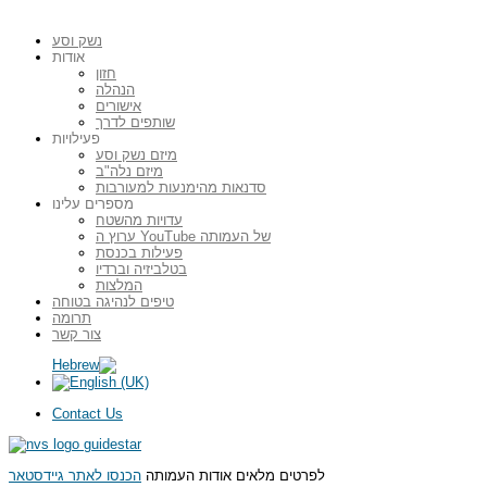
נשק וסע
אודות
חזון
הנהלה
אישורים
שותפים לדרך
פעילויות
מיזם נשק וסע
מיזם נלה"ב
סדנאות מהימנעות למעורבות
מספרים עלינו
עדויות מהשטח
ערוץ ה YouTube של העמותה
פעילות בכנסת
בטלביזיה וברדיו
המלצות
טיפים לנהיגה בטוחה
תרומה
צור קשר
Contact Us
לפרטים מלאים אודות העמותה
הכנסו לאתר גיידסטאר