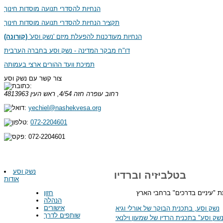
הנחיות להסדרי תנועה מוסדות חינוך
תקציר הנחיות להסדרי תנועה מוסדות חינוך
הנחיות מעודכנות להפעלת מיזם 'נשק וסע'
(קורונה)
דו"ח מבקר המדינה - נשק וסע בחברה הערבית
תמיכת וועד ההורים ארצי בעמותה
צור קשר עם נשק וסע
רחוב עופרה חזה 4/54, ראש העין
4813963
yechiel@nashekvesa.org
072-2204601
072-2204601
נשק וסע
בטלביזיה וברדיו
אודות
ת "עיניים בדרכים" ברחבי הארץ
חזון
הנהלה
אישורים
נשק וסע, בתכנית הבוקר של אורלי וגיא
שותפים לדרך
נשק וסע" בתכנית הרדיו של שמעון וילנאי