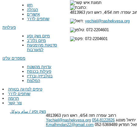
חזון
הנהלה
 עופרה חזה 4/54, ראש העין
4813963
אישורים
שותפים לדרך
yechiel@nashekvesa.org
פעילויות
072-2204601
מיזם נשק וסע
072-2204601
מיזם נלה"ב
סדנאות מהימנעות
למעורבות
מספרים עלינו
עדויות מהשטח
פעילות בכנסת
בטלביזיה וברדיו
המלצות
טיפים לנהיגה בטוחה
שותפים לדרך
תרומה
צור קשר
נשק וסע / سام وتوكل
רחוב עופרה חזה 4/54, ראש העין 4813963
יחיאל מונטג
054-8122826
Yechiel@nashekvesa.org
 חמדאן 052-5369489
Kmalhmdan22@gmail.com