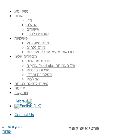
נשק וסע
אודות
חזון
הנהלה
אישורים
שותפים לדרך
פעילויות
מיזם נשק וסע
מיזם נלה"ב
סדנאות מהימנעות למעורבות
מספרים עלינו
עדויות מהשטח
ערוץ ה YouTube של העמותה
פעילות בכנסת
בטלביזיה וברדיו
המלצות
טיפים לנהיגה בטוחה
תרומה
צור קשר
Contact Us
נשק וסע
פרטי איש קשר
אודות