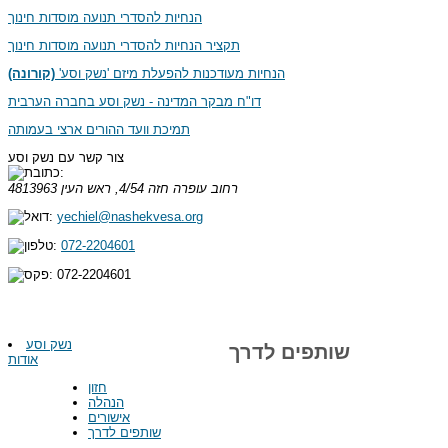
הנחיות להסדרי תנועה מוסדות חינוך
תקציר הנחיות להסדרי תנועה מוסדות חינוך
הנחיות מעודכנות להפעלת מיזם 'נשק וסע'
(קורונה)
דו"ח מבקר המדינה - נשק וסע בחברה הערבית
תמיכת וועד ההורים ארצי בעמותה
צור קשר עם נשק וסע
רחוב עופרה חזה 4/54, ראש העין
4813963
yechiel@nashekvesa.org
072-2204601
072-2204601
נשק וסע
שותפים לדרך
אודות
חזון
הנהלה
אישורים
שותפים לדרך