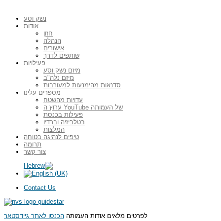
נשק וסע
אודות
חזון
הנהלה
אישורים
שותפים לדרך
פעילויות
מיזם נשק וסע
מיזם נלה"ב
סדנאות מהימנעות למעורבות
מספרים עלינו
עדויות מהשטח
ערוץ ה YouTube של העמותה
פעילות בכנסת
בטלביזיה וברדיו
המלצות
טיפים לנהיגה בטוחה
תרומה
צור קשר
Contact Us
לפרטים מלאים אודות העמותה
הכנסו לאתר גיידסטאר