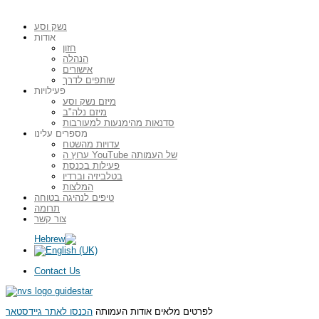
נשק וסע
אודות
חזון
הנהלה
אישורים
שותפים לדרך
פעילויות
מיזם נשק וסע
מיזם נלה"ב
סדנאות מהימנעות למעורבות
מספרים עלינו
עדויות מהשטח
ערוץ ה YouTube של העמותה
פעילות בכנסת
בטלביזיה וברדיו
המלצות
טיפים לנהיגה בטוחה
תרומה
צור קשר
Contact Us
לפרטים מלאים אודות העמותה
הכנסו לאתר גיידסטאר