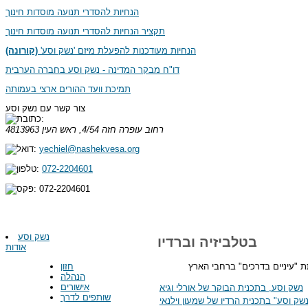
הנחיות להסדרי תנועה מוסדות חינוך
תקציר הנחיות להסדרי תנועה מוסדות חינוך
הנחיות מעודכנות להפעלת מיזם 'נשק וסע'
(קורונה)
דו"ח מבקר המדינה - נשק וסע בחברה הערבית
תמיכת וועד ההורים ארצי בעמותה
צור קשר עם נשק וסע
רחוב עופרה חזה 4/54, ראש העין
4813963
yechiel@nashekvesa.org
072-2204601
072-2204601
נשק וסע
בטלביזיה וברדיו
אודות
ת "עיניים בדרכים" ברחבי הארץ
חזון
הנהלה
אישורים
נשק וסע, בתכנית הבוקר של אורלי וגיא
שותפים לדרך
נשק וסע" בתכנית הרדיו של שמעון וילנאי