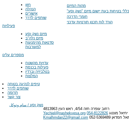
חזון
מהות המיזם
הנהלה
כללי בטיחות בעת יישום מיזם "נשק וסע
אישורים
חומרי הדרכה
שותפים לדרך
הורד לוח תכנון תורנויות עדכני
פעילויות
מיזם נשק וסע
מיזם נלה"ב
סדנאות מהימנעות
למעורבות
מספרים עלינו
עדויות מהשטח
פעילות בכנסת
בטלביזיה וברדיו
המלצות
טיפים לנהיגה בטוחה
שותפים לדרך
תרומה
צור קשר
נשק וסע / سام وتوكل
רחוב עופרה חזה 4/54, ראש העין 4813963
יחיאל מונטג
054-8122826
Yechiel@nashekvesa.org
 חמדאן 052-5369489
Kmalhmdan22@gmail.com