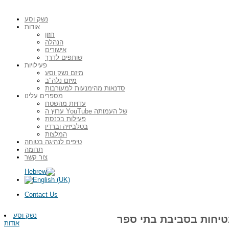
נשק וסע
אודות
חזון
הנהלה
אישורים
שותפים לדרך
פעילויות
מיזם נשק וסע
מיזם נלה"ב
סדנאות מהימנעות למעורבות
מספרים עלינו
עדויות מהשטח
ערוץ ה YouTube של העמותה
פעילות בכנסת
בטלביזיה וברדיו
המלצות
טיפים לנהיגה בטוחה
תרומה
צור קשר
Contact Us
נשק וסע
בטיחות בסביבת בתי ספר
אודות