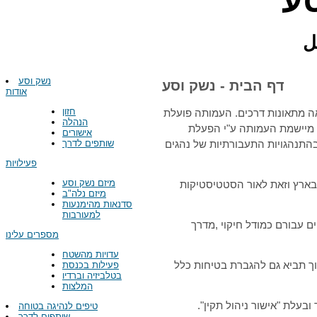
ע
ل
נשק וסע
דף הבית - נשק וסע
אודות
חזון
ה מתאונות דרכים. העמותה פועלת
הנהלה
 מיישמת העמותה ע"י הפעלת
אישורים
שותפים לדרך
התנהגויות התעבורתיות של נהגים
פעילויות
מיזם נשק וסע
בארץ וזאת לאור הסטטיסטיקות
מיזם נלה"ב
סדנאות מהימנעות
למעורבות
ם עבורם כמודל חיקוי ,מדרך
מספרים עלינו
עדויות מהשטח
פעילות בכנסת
ך תביא גם להגברת בטיחות כלל
בטלביזיה וברדיו
המלצות
טיפים לנהיגה בטוחה
שותפים לדרך