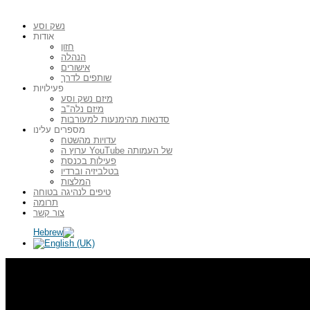
נשק וסע
אודות
חזון
הנהלה
אישורים
שותפים לדרך
פעילויות
מיזם נשק וסע
מיזם נלה"ב
סדנאות מהימנעות למעורבות
מספרים עלינו
עדויות מהשטח
ערוץ ה YouTube של העמותה
פעילות בכנסת
בטלביזיה וברדיו
המלצות
טיפים לנהיגה בטוחה
תרומה
צור קשר