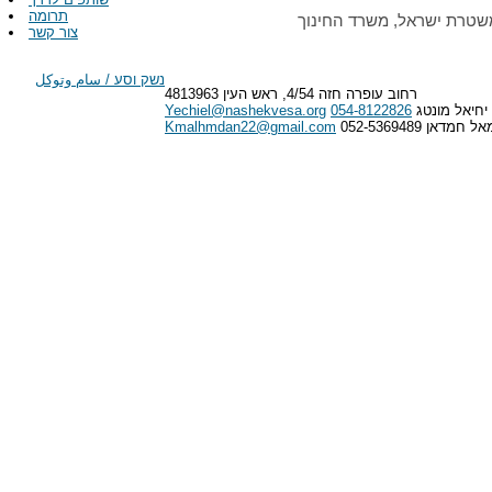
תרומה
שטרת ישראל, משרד החינוך
צור קשר
נשק וסע / سام وتوكل
רחוב עופרה חזה 4/54, ראש העין 4813963
יחיאל מונטג
054-8122826
Yechiel@nashekvesa.org
 חמדאן 052-5369489
Kmalhmdan22@gmail.com