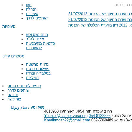
ת בדרכים.
חזון
הנהלה
אישורים
 החינוך של הכנסת 31/07/2013
שותפים לדרך
 החינוך של הכנסת 31/07/2013
הכנסת
פעילויות
מיזם נשק וסע
מיזם נלה"ב
סדנאות מהימנעות
למעורבות
מספרים עלינו
עדויות מהשטח
פעילות בכנסת
בטלביזיה וברדיו
המלצות
טיפים לנהיגה בטוחה
שותפים לדרך
תרומה
צור קשר
נשק וסע / سام وتوكل
רחוב עופרה חזה 4/54, ראש העין 4813963
יחיאל מונטג
054-8122826
Yechiel@nashekvesa.org
 חמדאן 052-5369489
Kmalhmdan22@gmail.com