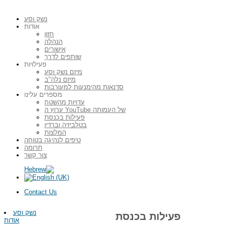
נשק וסע
אודות
חזון
הנהלה
אישורים
שותפים לדרך
פעילויות
מיזם נשק וסע
מיזם נלה"ב
סדנאות מהימנעות למעורבות
מספרים עלינו
עדויות מהשטח
ערוץ ה YouTube של העמותה
פעילות בכנסת
בטלביזיה וברדיו
המלצות
טיפים לנהיגה בטוחה
תרומה
צור קשר
Contact Us
נשק וסע
פעילות בכנסת
אודות