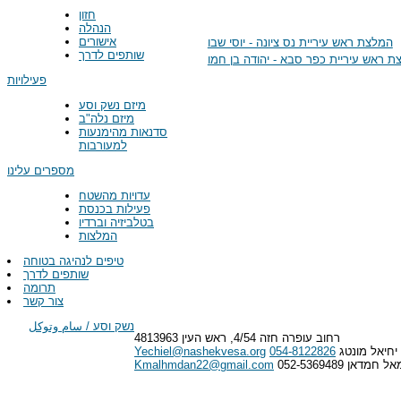
חזון
הנהלה
אישורים
המלצת ראש עיריית נס ציונה - יוסי שבו
שותפים לדרך
 ראש עיריית כפר סבא - יהודה בן חמו
פעילויות
מיזם נשק וסע
מיזם נלה"ב
סדנאות מהימנעות
למעורבות
מספרים עלינו
עדויות מהשטח
פעילות בכנסת
בטלביזיה וברדיו
המלצות
טיפים לנהיגה בטוחה
שותפים לדרך
תרומה
צור קשר
נשק וסע / سام وتوكل
רחוב עופרה חזה 4/54, ראש העין 4813963
יחיאל מונטג
054-8122826
Yechiel@nashekvesa.org
 חמדאן 052-5369489
Kmalhmdan22@gmail.com