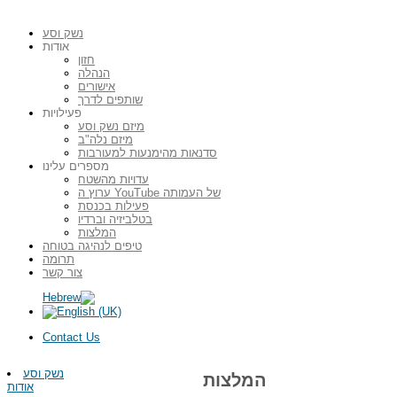
נשק וסע
אודות
חזון
הנהלה
אישורים
שותפים לדרך
פעילויות
מיזם נשק וסע
מיזם נלה"ב
סדנאות מהימנעות למעורבות
מספרים עלינו
עדויות מהשטח
ערוץ ה YouTube של העמותה
פעילות בכנסת
בטלביזיה וברדיו
המלצות
טיפים לנהיגה בטוחה
תרומה
צור קשר
Contact Us
נשק וסע
המלצות
אודות