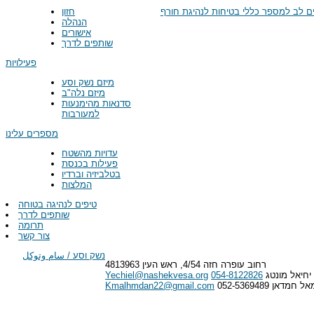
חזון
הנהלה
אישורים
שותפים לדרך
פעילויות
מיזם נשק וסע
מיזם נלה"ב
סדנאות מהימנעות
למעורבות
מספרים עלינו
עדויות מהשטח
פעילות בכנסת
בטלביזיה וברדיו
המלצות
טיפים לנהיגה בטוחה
שותפים לדרך
תרומה
צור קשר
נשק וסע / سام وتوكل
רחוב עופרה חזה 4/54, ראש העין 4813963
יחיאל מונטג
054-8122826
Yechiel@nashekvesa.org
 חמדאן 052-5369489
Kmalhmdan22@gmail.com