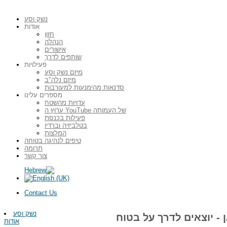
נשק וסע
אודות
חזון
הנהלה
אישורים
שותפים לדרך
פעילויות
מיזם נשק וסע
מיזם נלה"ב
סדנאות מהימנעות למעורבות
מספרים עלינו
עדויות מהשטח
ערוץ ה YouTube של העמותה
פעילות בכנסת
בטלביזיה וברדיו
המלצות
טיפים לנהיגה בטוחה
תרומה
צור קשר
Contact Us
נשק וסע
אודות