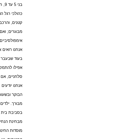
בני 5 עד 9, חשופים פי ארבעה לתאונות דרכים כהולכי רגל ממבוגרים, למרות ששיעור החשיפה שלהם
כהולכי רגל הו
קטנים, והרכבי
מבוגרים; ואם
אימפולסיביים
אנחנו רואים 
בעוד שבעבר ע
אפילו להתמקד
סלחניים, אם 
אנחנו יודעים
הבוקר ובשעות
מבורך. ילדים
בסביבת בית 
מבחינת הנחיו
מוסדות החינו