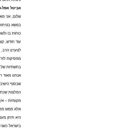
אביטל אפל-פ
שלום, אני מאר
בנושא בטיחות
כוחות בו ולשפ
עוד חודש, קצת פחות מכך
לצערנו הרב, 
מפסיקות לזרו
בתשתיות של ה
אנחנו מאוד ר
שבסוף הישיבה
המלצות שכתבנו
מקומיות – אי
אלא ממש מסמך
היא תיתן מענ
בישראל כשני-