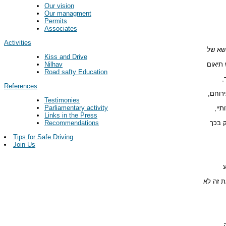
Our vision
Our managment
Permits
Associates
Activities
ושא של
Kiss and Drive
 תיאום
Nilhav
Road safty Education
ר,
References
ירוחם,
Testimonies
Parliamentary activity
תיי,
Links in the Press
ק בכך
Recommendations
Tips for Safe Driving
Join Us
ע
ת זה לא
.