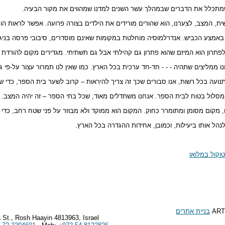
מתכלל את הדברים שבמהלך עשר השנים למדנו שמהווים את מקור הבעיה.
ית, המצב, לצערנו, הוא שהורים מורידים את הילדים בצורה פרועה. אפשר לראות הו
, באמצע הכביש. אנדרלמוסיה מוחלטת במקומות שאינם מוסדרים, סיבובי פרסה בניג
 לפתרון הוא המיזם שהוא פתרון גם קהילתי אבל גם תשתיתי. מגדירים מקום להורדת
נו ממליצים שתהיה - - - חד-חד ערכית בכל הארץ. כמו שאין לנו תמרור עצור על-פי
ועה בכל רשות, אנו סבורים שכך זה צריך להיראות – קרוב לשער בית הספר, כדי ש
 במסלול בטוח לבית הספר. אנחנו משתדלים מאוד, שכל בתי הספר – זה יהיה המצב.
, מקום מסומן ומתומרר כחוק. המקום הוא ממוקד ולא מבוזר על פני שטח רחב, כדי
נהל אותו ביעילות, וכמובן, אחידות ההגדרה בכל הארץ.
וקול במלואו
ART
בניית אתרים
 St., Rosh Haayin 4813963, Israel