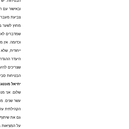
הבטיחות. יש 
ובאישור עם ר
צביעת מעברי 
מחוץ לשער בי
שמדברים לא ע
וכדומה. אין 
ייחודית, שלא 
היעדר ההגדרה
שצריכים להיו
הבטיחות סביב 
יחיאל מונטג:
שלום. אני מנ
עשר שנים. מה
הקהילתית על-י
גם את שיתוף 
על המציאות ב