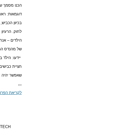
הכנו מסמך ש
דוגמאות: ראש
בכיוון הכביש
לחוק. הרעיון
הילדים – אנח
של מהנדס התנ
יידעו: הילד
חציית כבישים
שאפשר יהיה ל
...
לקריאת הפרוט
TECH