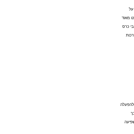
 על
עט מאוד
בי כרס
רכות
 להפעלה
כך
שפיעה