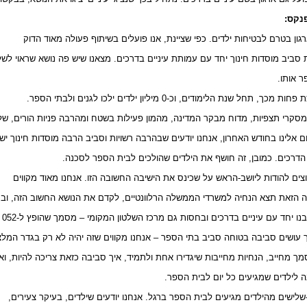
נקס:
גון בטרם לבטיחות ילדים. כפי שציינת, אנו פועלים בשיתוף פעולה מאוד הדוק
 סביב מוסדות חינוך יחד עם עמותת עיניים בדרכים. מצאנו שיש פה נושא שראוי לש
ר אותו.
, תחל שנת הלימודים, וכ-0 מיליון ילדים ילכו לגנים ולבתי הספר.
מסקרי תצפיות, מדוח מבקר המדינה, מהמון פעילות בשטח ומהרבה פניות הורים, ש
ם אלינו בחודש האחרון, אנחנו יודעים שבהרבה רשויות וסביב הרבה מוסדות חינוך יש
דרכים. כמובן, זה חושף את הילדים שהולכים לבית הספר לסכנה.
וצים להודות ליושב-הראש על שכינס את הישיבה החשובה הזו. אנחנו מאוד מקווים
 הזאת תצא הנחיה למשרדי הממשלה הרלוונטיים, לקדם את הנושא החשוב הזה, וב
 יחד עם עיניים בדרכים ובחסות גם מרכז השלטון המקומי – מסמך שהופץ ל-052 רשויות
ך עושים סביבה בטוחה סביב בתי הספר – אנחנו מקווים שזה יהיה לא רק בגדר המל
 מחייב, הנחיות מחייבות שיגדירו אחת ולתמיד, איך סביבה כזאת צריכה להיות, וא
ה לילדים שמגיעים כל יום לבית הספר.
שלישים מהילדים מגיעים לבית הספר ברגל. אנחנו יודעים שילדים, בעיקר צעירים,