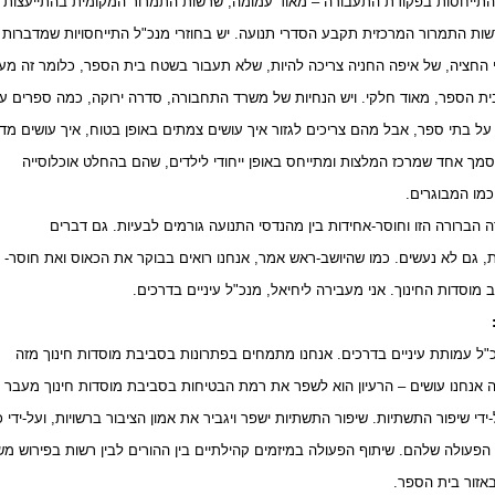
התייחסות בפקודת התעבורה – מאוד עמומה, שרשות התמרור המקומית בהתייעצות
שות התמרור המרכזית תקבע הסדרי תנועה. יש בחוזרי מנכ"ל התייחסויות שמדברות
החציה, של איפה החניה צריכה להיות, שלא תעבור בשטח בית הספר, כלומר זה מ
ת הספר, מאוד חלקי. ויש הנחיות של משרד התחבורה, סדרה ירוקה, כמה ספרים ע
ל בתי ספר, אבל מהם צריכים לגזור איך עושים צמתים באופן בטוח, איך עושים מד
מסמך אחד שמרכז המלצות ומתייחס באופן ייחודי לילדים, שהם בהחלט אוכלוסייה
כמו המבוגרים.
 הברורה הזו וחוסר-אחידות בין מהנדסי התנועה גורמים לבעיות. גם דברים
ת, גם לא נעשים. כמו שהיושב-ראש אמר, אנחנו רואים בבוקר את הכאוס ואת חוסר-
מוסדות החינוך. אני מעבירה ליחיאל, מנכ"ל עיניים בדרכים.
כ"ל עמותת עיניים בדרכים. אנחנו מתמחים בפתרונות בסביבת מוסדות חינוך מזה
 אנחנו עושים – הרעיון הוא לשפר את רמת הבטיחות בסביבת מוסדות חינוך מעבר
די שיפור התשתיות. שיפור התשתיות ישפר ויגביר את אמון הציבור ברשויות, ועל-ידי 
הפעולה שלהם. שיתוף הפעולה במיזמים קהילתיים בין ההורים לבין רשות בפירוש מ
אזור בית הספר.