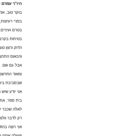
היו"ר עמרם 
בוקר טוב, אנ
בפניי רעיונות,
בטרם ועיניים
בטיחות בקרבת
הדוק ורצון טו
והכאוס התחבו
אבל גם שם. ג
ומאוד התרשמת
שבסביבת בית 
אני יודע שיש
בית ספר, אחר
לאלה שכבר לק
רק לדבר וולנ
אני רוצה בהז
פעולה אתם פוע