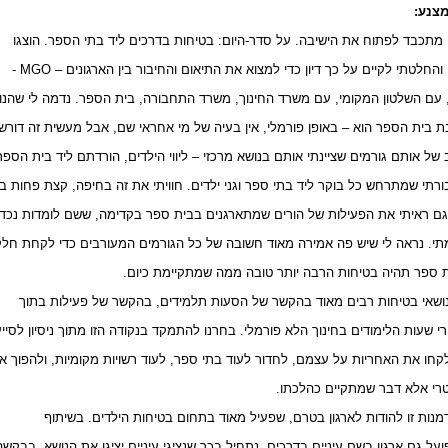
מצנע:
י מתכבד לפתוח את הישיבה. על סדר-היום: בטיחות בדרכים ליד בתי הספר. הוצגו
 והחלטתי לקיים על כך דיון כדי למצוא את התיאום והחיבור בין הארגונים – MGO -
, עם השלטון המקומי, עם משרד החינוך, משרד התחבורה, בית הספר. נדמה לי שהנ
 בית הספר הוא – באופן פורמלי, אין בעיה של מי אחראי שם, אבל מעשית זה דורש
ב של אותם גורמים שציינתי אותם בנושא מרכזי – ליווי הילדים, הורדתם ליד בית הספ
רתי שמתרחש כל בוקר ליד בתי ספר וגני ילדים. חוויתי את זה בחיפה, קצת פחות ב
ם ראיתי את הפעילות של הורים שמתארגנים בבית ספר בקדימה, ששם לומדות נכדו
י. נראה לי שיש פה אמירה מאוד חשובה של כל הגורמים המעורבים כדי לקחת חל
ספר תהיה בטיחות הרבה יותר טובה ממה שמתקיימת כיום.
 נושאי בטיחות רבים מאוד בהקשר של הסעות תלמידים, בהקשר של פעילות בתוך
י שעות הלימודים בחינוך הלא פורמלי. בחרנו להתמקד בנקודה הזו מתוך ניסיון לסיי
חו את האחריות על עצמם, לחדור לעוד בתי ספר, לעוד רשויות מקומיות, ולהפוך א
טרי אלא דבר שמתקיים כהלכתו.
דמנות זו להודות לארגון בטרם, שפעיל מאוד בתחום בטיחות הילדים. בשיתוף
ל גם ארגון בשם עיניים בדרכים. נתחיל בכך שנציגי עיניים יציגו את הנושא, בבקשה