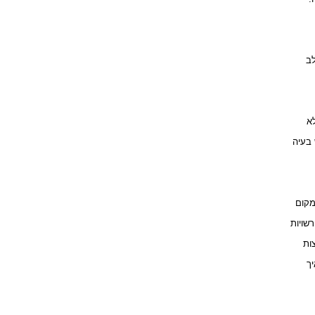
לב
לא
 בעיה
מקום
צות
יך