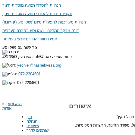
הנחיות להסדרי תנועה מוסדות חינוך
תקציר הנחיות להסדרי תנועה מוסדות חינוך
הנחיות מעודכנות להפעלת מיזם 'נשק וסע'
(קורונה)
דו"ח מבקר המדינה - נשק וסע בחברה הערבית
תמיכת וועד ההורים ארצי בעמותה
צור קשר עם נשק וסע
רחוב עופרה חזה 4/54, ראש העין
4813963
yechiel@nashekvesa.org
072-2204601
072-2204601
נשק וסע
אישורים
אודות
חזון
הנהלה
משרד החינוך, הרשויות המקומיות,
אישורים
שותפים לדרך