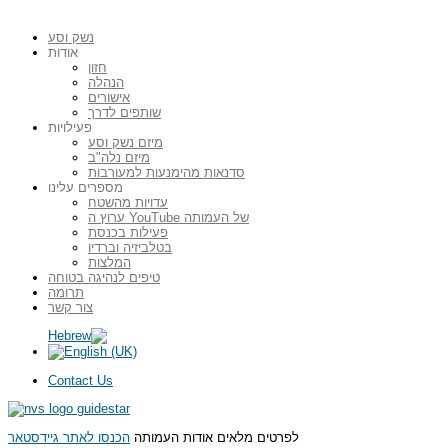
נשק וסע
אודות
חזון
הנהלה
אישורים
שותפים לדרך
פעילויות
מיזם נשק וסע
מיזם נלה"ב
סדנאות מהימנעות למעורבות
מספרים עלינו
עדויות מהשטח
ערוץ ה YouTube של העמותה
פעילות בכנסת
בטלביזיה וברדיו
המלצות
טיפים לנהיגה בטוחה
תרומה
צור קשר
Contact Us
לפרטים מלאים אודות העמותה
הכנסו לאתר גיידסטאר