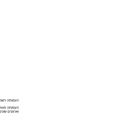
העמותה רשמית ומוכרת ע"י רשם
העמותה פועלת
וארגונים שונים